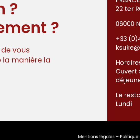
FRANC
n ?
22 ter 
ement ?
06000 N
+33 (0)
ksuke@
r de vous
 la manière la
Horaires
Ouvert
déjeune
Le rest
Lundi
Mentions légales
–
Politique