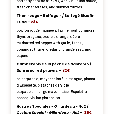
perfectly cooked at 64°C, with Vin Jaune sauce,
fresh chanterelles, and summer truffles
Thon rouge « Balfego » / Balfegó Bluefin
Tuna –
28€
poivron rouge marinée à l’ail, fenouil, coriandre,
thym, oregano, zeste d’orange, câpre
marinated red pepper with garlic, fennel,
coriander, thyme, oregano, orange zest, and
capers
Gamberonis de la pêche de Sanremo /
Sanremo red prawns –
32€
en carpaccio, mayonnaise à la mangue, piment
d’Espelette, pistaches de Sicile
carpaccio, mango mayonnaise, Espelette
pepper, Sicilian pistachios
Huîtres Spéciales « Gillardeau » No2 /
Oysters Special « Gillardeau » No2
–
35€