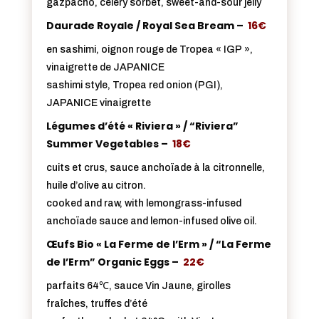
gazpacho, celery sorbet, sweet-and-sour jelly
Daurade Royale / Royal Sea Bream –
16€
en sashimi, oignon rouge de Tropea « IGP »,
vinaigrette de JAPANICE
sashimi style, Tropea red onion (PGI),
JAPANICE vinaigrette
Légumes d’été « Riviera » / “Riviera”
Summer Vegetables –
18€
cuits et crus, sauce anchoïade à la citronnelle,
huile d’olive au citron.
cooked and raw, with lemongrass-infused
anchoïade sauce and lemon-infused olive oil.
Œufs Bio « La Ferme de l’Erm » / “La Ferme
de l’Erm” Organic Eggs –
22€
parfaits 64℃, sauce Vin Jaune, girolles
fraîches, truffes d’été