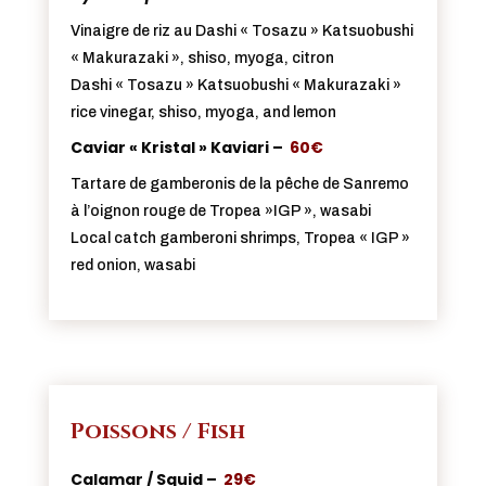
Vinaigre de riz au Dashi « Tosazu » Katsuobushi
« Makurazaki », shiso, myoga, citron
Dashi « Tosazu » Katsuobushi « Makurazaki »
rice vinegar, shiso, myoga, and lemon
Caviar « Kristal » Kaviari –
60€
Tartare de gamberonis de la pêche de Sanremo
à l’oignon rouge de Tropea »IGP », wasabi
Local catch gamberoni shrimps, Tropea « IGP »
red onion, wasabi
Poissons / Fish
Calamar / Squid –
29€