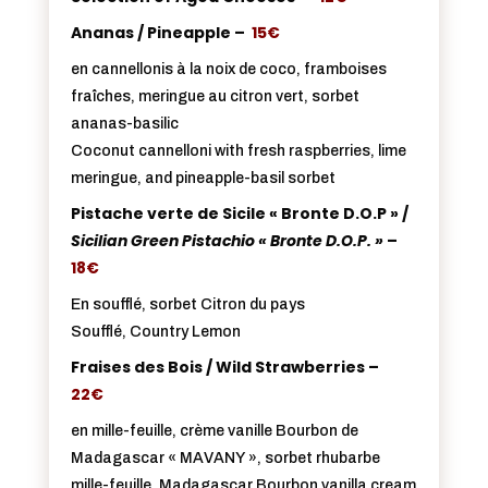
Ananas / Pineapple –
15€
en cannellonis à la noix de coco, framboises
fraîches, meringue au citron vert, sorbet
ananas-basilic
Coconut cannelloni with fresh raspberries, lime
meringue, and pineapple-basil sorbet
Pistache verte de Sicile « Bronte D.O.P » /
Sicilian Green Pistachio « Bronte D.O.P. »
–
18€
En soufflé, sorbet Citron du pays
Soufflé, Country Lemon
Fraises des Bois / Wild Strawberries –
22€
en mille-feuille, crème vanille Bourbon de
Madagascar « MAVANY », sorbet rhubarbe
mille-feuille, Madagascar Bourbon vanilla cream