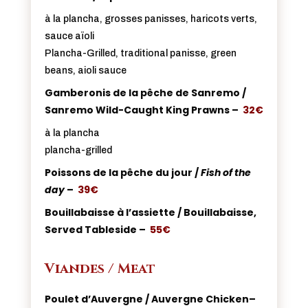
à la plancha, grosses panisses, haricots verts,
sauce aïoli
Plancha-Grilled, traditional panisse, green
beans, aioli sauce
Gamberonis de la pêche de Sanremo /
Sanremo Wild-Caught King Prawns –
32€
à la plancha
plancha-grilled
Poissons de la pêche du jour /
Fish of the
day
–
39€
Bouillabaisse à l’assiette / Bouillabaisse,
Served Tableside –
55€
Viandes / Meat
Poulet d’Auvergne / Auvergne Chicken–