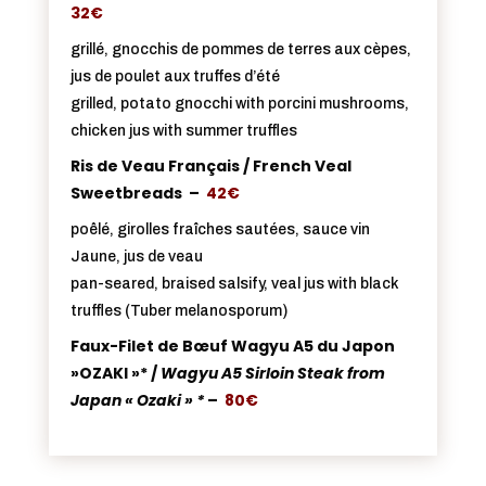
32€
grillé, gnocchis de pommes de terres aux cèpes,
jus de poulet aux truffes d’été
grilled, potato gnocchi with porcini mushrooms,
chicken jus with summer truffles
Ris de Veau Français / French Veal
Sweetbreads –
42€
poêlé, girolles fraîches sautées, sauce vin
Jaune, jus de veau
pan-seared, braised salsify, veal jus with black
truffles (Tuber melanosporum)
Faux-Filet de Bœuf Wagyu A5 du Japon
»OZAKI »* /
Wagyu A5 Sirloin Steak from
Japan « Ozaki » *
–
80€